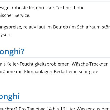
esign, robuste Kompressor-Technik, hohe
ischer Service.
gspreise, relativ laut im Betrieb (im Schlafraum stör
Dyson.
Longhi?
r mit Keller-Feuchtigkeitsproblemen, Wäsche-Trocknen
räume mit Klimaanlagen-Bedarf eine sehr gute
onghi
feuchter?
Pro Tag etwa 14 bis 16 Liter Wasser aus der