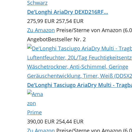
De'Longhi AriaDry DEXD216RF...
275,99 EUR
257,54 EUR
Zu Amazon
Preise/Sterne von Amazon (6.0
Angebot
Bestseller Nr. 2
De'Longhi Tasciugo AriaDry Multi - Tragba
390,00 EUR
254,44 EUR
Zu Amazon
Preise/Sterne von Amazon (6.0