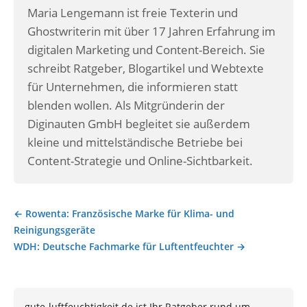
Maria Lengemann ist freie Texterin und
Ghostwriterin mit über 17 Jahren Erfahrung im
digitalen Marketing und Content-Bereich. Sie
schreibt Ratgeber, Blogartikel und Webtexte
für Unternehmen, die informieren statt
blenden wollen. Als Mitgründerin der
Diginauten GmbH begleitet sie außerdem
kleine und mittelständische Betriebe bei
Content-Strategie und Online-Sichtbarkeit.
← Rowenta: Französische Marke für Klima- und
Beitragsnavigation
Reinigungsgeräte
WDH: Deutsche Fachmarke für Luftentfeuchter →
gute-luftfeuchtigkeit.de ist Ihr Ratgeber rund um